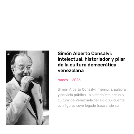
Simón Alberto Consalvi:
intelectual, historiador y pilar
de la cultura democrática
venezolana
marzo 1, 2026
Simón Alberto Consalvi: memoria, palabra
y servicio público La historia intelectual y
cultural de Venezuela del siglo XX cuenta
con figuras cuyo legado trasciende su