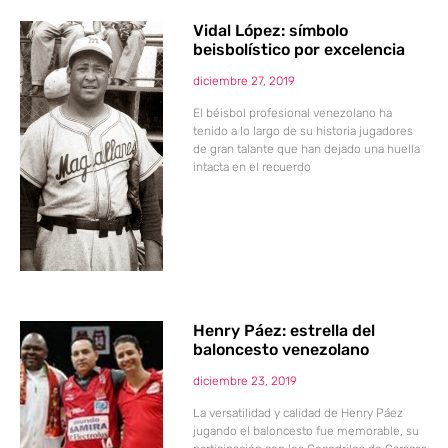
Vidal López: símbolo
beisbolístico por excelencia
diciembre 27, 2019
El béisbol profesional venezolano ha
tenido a lo largo de su historia jugadores
de gran talante que han dejado una huella
intacta en el recuerdo
Henry Páez: estrella del
baloncesto venezolano
diciembre 23, 2019
La versatilidad y calidad de Henry Páez
jugando el baloncesto fue memorable, su