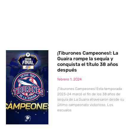
¡Tiburones Campeones!: La
Guaira rompe la sequía y
conquista el título 38 años
después
febrero 1, 2024
¡Tiburones Campeones! Esta temporada
2023-24 marcó el fin de los 38 años de
sequía de La Guaira atravesaron desde su
último campeonato victorioso. Los
escualos