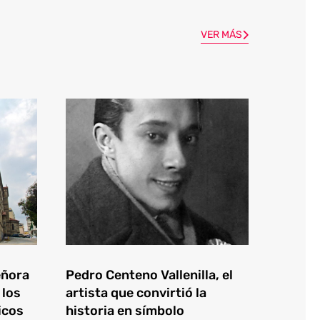
VER MÁS
eñora
Pedro Centeno Vallenilla, el
 los
artista que convirtió la
icos
historia en símbolo