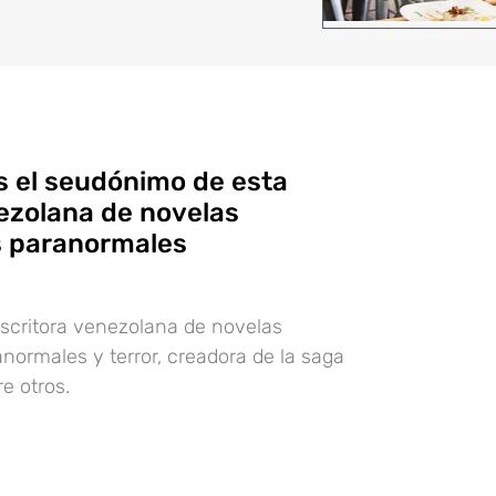
es el seudónimo de esta
ezolana de novelas
s paranormales
 escritora venezolana de novelas
normales y terror, creadora de la saga
e otros.