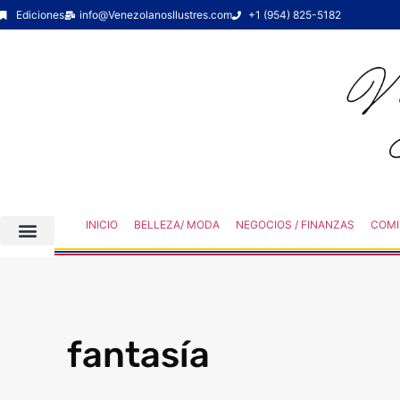
Ediciones
info@VenezolanosIlustres.com
+1 (954) 825-5182
INICIO
BELLEZA/ MODA
NEGOCIOS / FINANZAS
COMI
fantasía