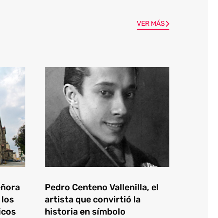
VER MÁS
eñora
Pedro Centeno Vallenilla, el
 los
artista que convirtió la
icos
historia en símbolo