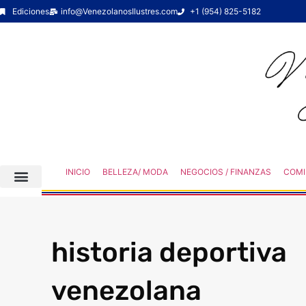
Ediciones
info@VenezolanosIlustres.com
+1 (954) 825-5182
INICIO
BELLEZA/ MODA
NEGOCIOS / FINANZAS
COMI
historia deportiva
venezolana