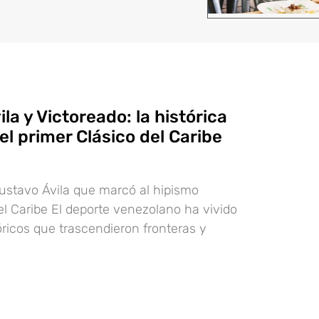
la y Victoreado: la histórica
 el primer Clásico del Caribe
ustavo Ávila que marcó al hipismo
l Caribe El deporte venezolano ha vivido
icos que trascendieron fronteras y