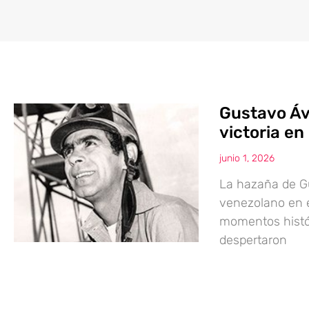
Gustavo Ávi
victoria en
junio 1, 2026
La hazaña de G
venezolano en e
momentos histór
despertaron