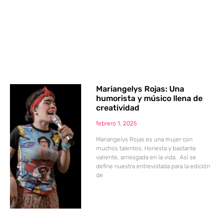
Mariangelys Rojas: Una
humorista y músico llena de
creatividad
febrero 1, 2025
Mariangelys Rojas es una mujer con
muchos talentos. Honesta y bastante
valiente, arriesgada en la vida. Así se
define nuestra entrevistada para la edición
de