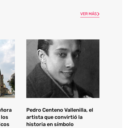
VER MÁS
eñora
Pedro Centeno Vallenilla, el
 los
artista que convirtió la
icos
historia en símbolo