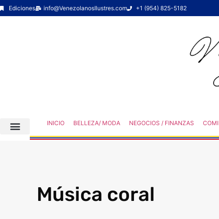
Ediciones
info@VenezolanosIlustres.com
+1 (954) 825-5182
INICIO
BELLEZA/ MODA
NEGOCIOS / FINANZAS
COMI
Música coral