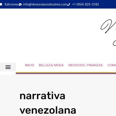
Ediciones
info@VenezolanosIlustres.com
+1 (954) 825-5182
INICIO
BELLEZA/ MODA
NEGOCIOS / FINANZAS
COMI
narrativa
venezolana