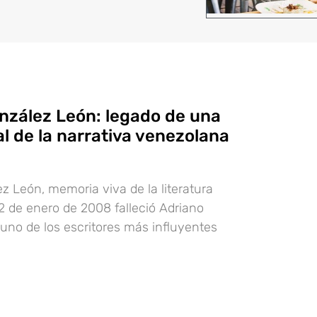
nzález León: legado de una
l de la narrativa venezolana
z León, memoria viva de la literatura
2 de enero de 2008 falleció Adriano
uno de los escritores más influyentes