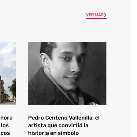
VER MÁS
eñora
Pedro Centeno Vallenilla, el
 los
artista que convirtió la
icos
historia en símbolo