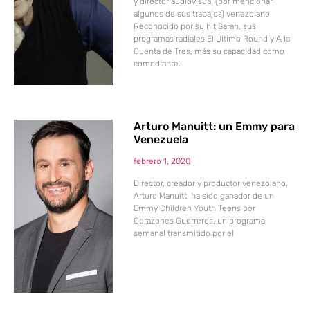
y director audiovisual (por mencionar
algunos de sus trabajos) venezolano.
Reconocido por su hit Sarah, sus
programas radiales El Último Round y A la
Cuenta de Tres, más su capacidad como
comediante.
Arturo Manuitt: un Emmy para
Venezuela
febrero 1, 2020
Director, creador y productor venezolano,
Arturo Manuitt, ha sido ganador de un
Emmy Children Youth Teens por
Corazones Guerreros, un programa
semanal transmitido por el