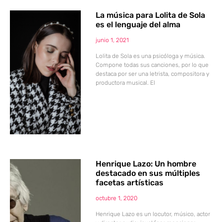
La música para Lolita de Sola
es el lenguaje del alma
junio 1, 2021
Lolita de Sola es una psicóloga y música.
Compone todas sus canciones, por lo que
destaca por ser una letrista, compositora y
productora musical. El
Henrique Lazo: Un hombre
destacado en sus múltiples
facetas artísticas
octubre 1, 2020
Henrique Lazo es un locutor, músico, actor