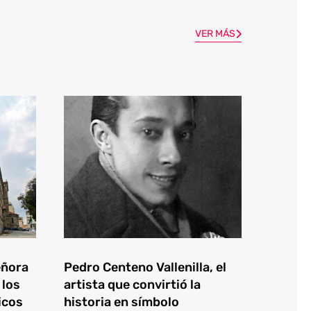
VER MÁS
eñora
Pedro Centeno Vallenilla, el
 los
artista que convirtió la
icos
historia en símbolo