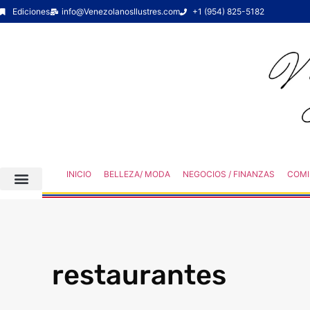
Ediciones
info@VenezolanosIlustres.com
+1 (954) 825-5182
INICIO
BELLEZA/ MODA
NEGOCIOS / FINANZAS
COMI
restaurantes