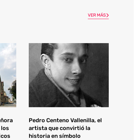
VER MÁS
eñora
Pedro Centeno Vallenilla, el
 los
artista que convirtió la
icos
historia en símbolo