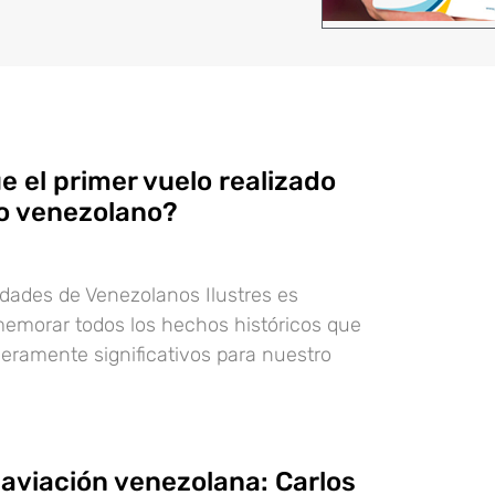
 el primer vuelo realizado
io venezolano?
lidades de Venezolanos Ilustres es
emorar todos los hechos históricos que
eramente significativos para nuestro
 aviación venezolana: Carlos