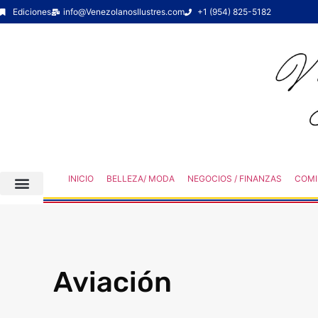
Ediciones
info@VenezolanosIlustres.com
+1 (954) 825-5182
INICIO
BELLEZA/ MODA
NEGOCIOS / FINANZAS
COMI
Aviación