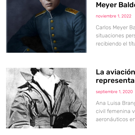
Meyer Bald
noviembre 1, 2022
Carlos Meyer Ba
situaciones pers
recibiendo el tí
La aviación
representa
septiembre 1, 2020
Ana Luisa Brang
civil femenina 
aeronáuticos en