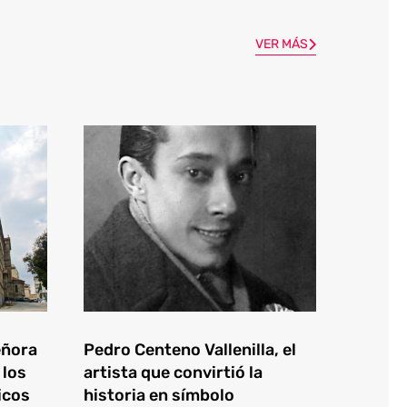
VER MÁS
eñora
Pedro Centeno Vallenilla, el
 los
artista que convirtió la
icos
historia en símbolo