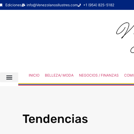
Ediciones
info@VenezolanosIlustres.com
+1 (954) 825-5182
INICIO
BELLEZA/ MODA
NEGOCIOS / FINANZAS
COMI
Tendencias