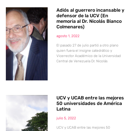
Adiós al guerrero incansable y
defensor de la UCV (En
memoria al Dr. Nicolás Bianco
Colmenares)
agosto 1, 2022
El pasado 27 de julio partió a otro plano
quien fuera el insigne catedrático y
Vicerrector Académico de la Universidad
Central de Venezuela Dr. Nicolás
UCV y UCAB entre las mejores
50 universidades de América
Latina
julio 5, 2022
UCV y UCAB entre las mejores 50