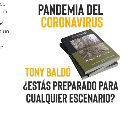
do,
eum.
os
n un
en