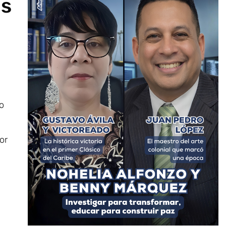
os
o
or