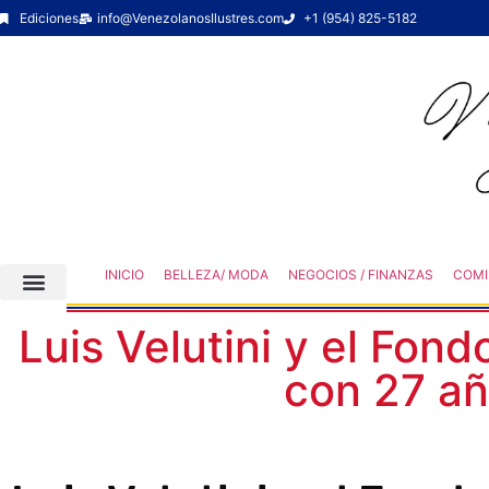
Ediciones
info@VenezolanosIlustres.com
+1 (954) 825-5182
INICIO
BELLEZA/ MODA
NEGOCIOS / FINANZAS
COMI
Luis Velutini y el Fond
con 27 añ