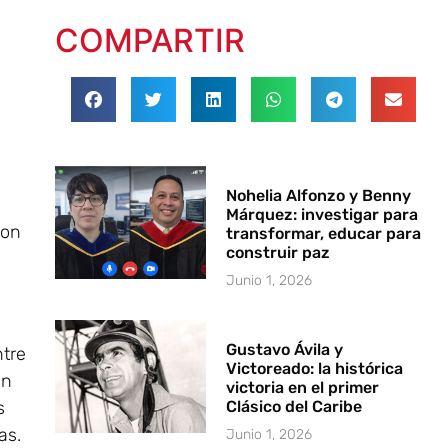
COMPARTIR
Nohelia Alfonzo y Benny
Márquez: investigar para
son
transformar, educar para
construir paz
Junio 1, 2026
Gustavo Ávila y
ntre
Victoreado: la histórica
en
victoria en el primer
Clásico del Caribe
s
as.
Junio 1, 2026