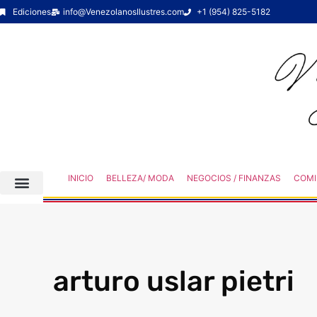
Ediciones
info@VenezolanosIlustres.com
+1 (954) 825-5182
INICIO
BELLEZA/ MODA
NEGOCIOS / FINANZAS
COMI
arturo uslar pietri