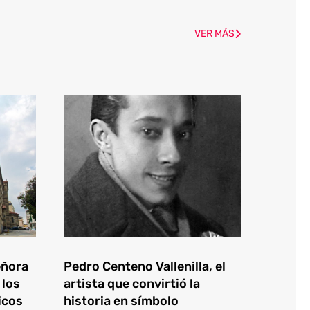
VER MÁS
eñora
Pedro Centeno Vallenilla, el
 los
artista que convirtió la
icos
historia en símbolo