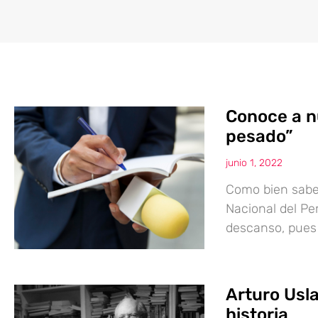
Conoce a n
pesado”
junio 1, 2022
Como bien sabe
Nacional del Per
descanso, pues 
Arturo Usla
historia