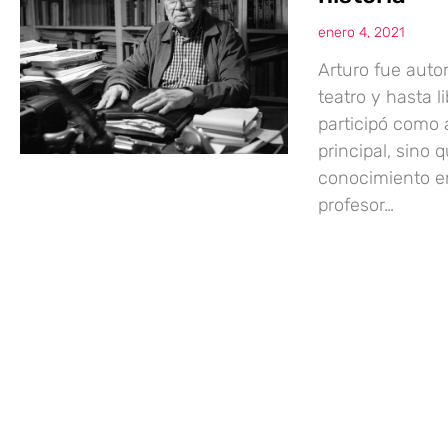
enero 4, 2021
Arturo fue auto
teatro y hasta l
participó como 
principal, sino
conocimiento en 
profesor…