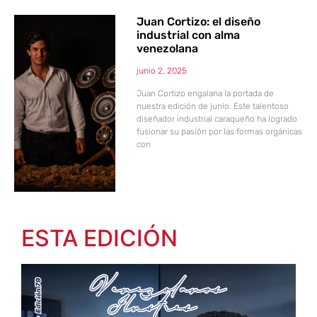
Juan Cortizo: el diseño
industrial con alma
venezolana
junio 2, 2025
Juan Cortizo engalana la portada de
nuestra edición de junio. Este talentoso
diseñador industrial caraqueño ha logrado
fusionar su pasión por las formas orgánicas
con
ESTA EDICIÓN