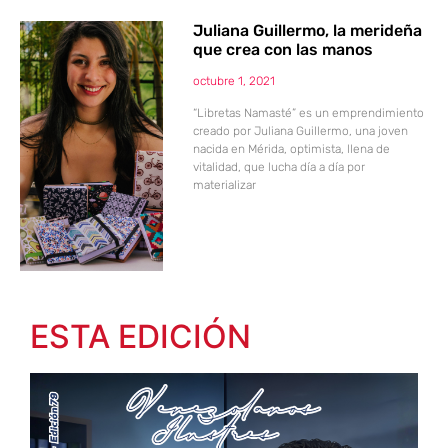
Juliana Guillermo, la merideña
que crea con las manos
octubre 1, 2021
“Libretas Namasté” es un emprendimiento
creado por Juliana Guillermo, una joven
nacida en Mérida, optimista, llena de
vitalidad, que lucha día a día por
materializar
ESTA EDICIÓN