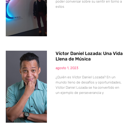
poder conversar sobre su sentir en torno a
estos
Víctor Daniel Lozada: Una Vida
Llena de Música
agosto 1, 2023
¿Quién es Víctor Daniel Lozada? En un
mundo lleno de desafíos y oportunidades,
Víctor Daniel Lozada se ha convertido en
un ejemplo de perseverancia y