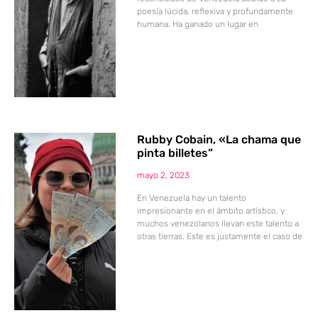
poesía lúcida, reflexiva y profundamente
humana. Ha ganado un lugar en
Rubby Cobain, «La chama que
pinta billetes”
mayo 2, 2023
En Venezuela hay un talento
impresionante en el ámbito artístico, y
muchos venezolanos llevan este talento a
otras tierras. Este es justamente el caso de