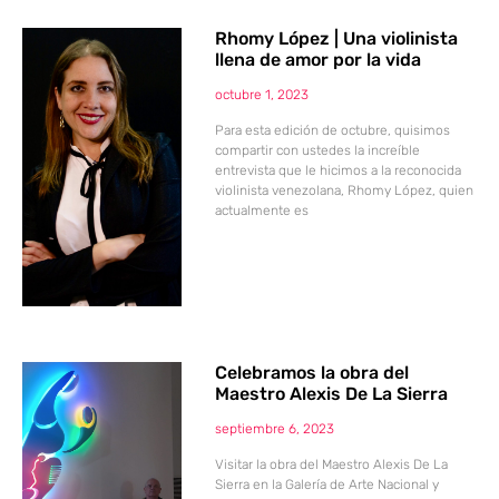
Rhomy López | Una violinista
llena de amor por la vida
octubre 1, 2023
Para esta edición de octubre, quisimos
compartir con ustedes la increíble
entrevista que le hicimos a la reconocida
violinista venezolana, Rhomy López, quien
actualmente es
Celebramos la obra del
Maestro Alexis De La Sierra
septiembre 6, 2023
Visitar la obra del Maestro Alexis De La
Sierra en la Galería de Arte Nacional y