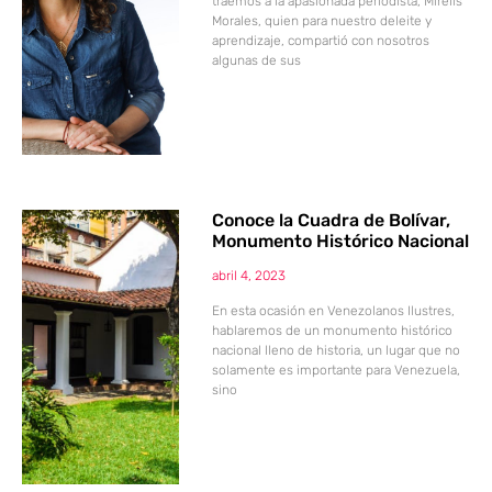
traemos a la apasionada periodista, Mirelis
Morales, quien para nuestro deleite y
aprendizaje, compartió con nosotros
algunas de sus
Conoce la Cuadra de Bolívar,
Monumento Histórico Nacional
abril 4, 2023
En esta ocasión en Venezolanos Ilustres,
hablaremos de un monumento histórico
nacional lleno de historia, un lugar que no
solamente es importante para Venezuela,
sino