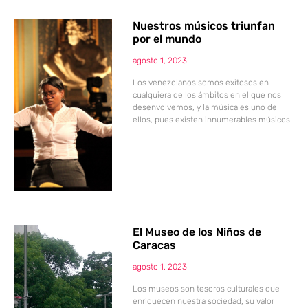
Nuestros músicos triunfan
por el mundo
agosto 1, 2023
Los venezolanos somos exitosos en
cualquiera de los ámbitos en el que nos
desenvolvemos, y la música es uno de
ellos, pues existen innumerables músicos
El Museo de los Niños de
Caracas
agosto 1, 2023
Los museos son tesoros culturales que
enriquecen nuestra sociedad, su valor