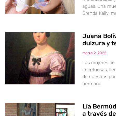
aguas, una mues
Brenda Kaily, m
Juana Bolí
dulzura y 
marzo 2, 2022
Las mujeres d
impetuosas, lle
de nuestros prin
hermana
Lía Bermúde
a través d