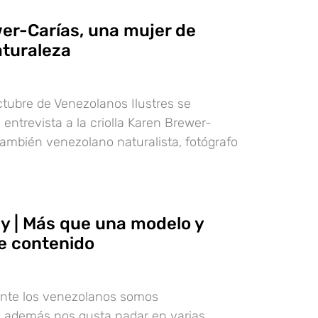
er-Carías, una mujer de
turaleza
ctubre de Venezolanos Ilustres se
entrevista a la criolla Karen Brewer-
 también venezolano naturalista, fotógrafo
ly | Más que una modelo y
e contenido
nte los venezolanos somos
y además nos gusta nadar en varias