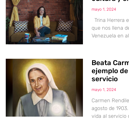
mayo 1, 2024
Trina Herrera e
que nos llena d
Venezuela en al
Beata Carm
ejemplo de 
servicio
mayo 1, 2024
Carmen Rendiles
agosto de 1903.
vida al servicio