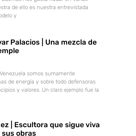
tra de ello es nuestra entrevistada
odelo y
var Palacios | Una mezcla de
temple
e Venezuela somos sumamente
nas de energía y sobre todo defensoras
cipios y valores. Un claro ejemplo fue la
z | Escultora que sigue viva
e sus obras