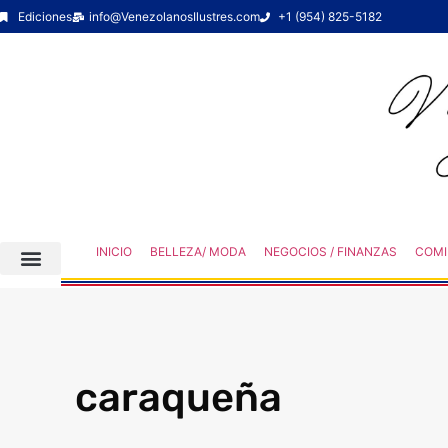
Ediciones
info@VenezolanosIlustres.com
+1 (954) 825-5182
INICIO
BELLEZA/ MODA
NEGOCIOS / FINANZAS
COMI
caraqueña