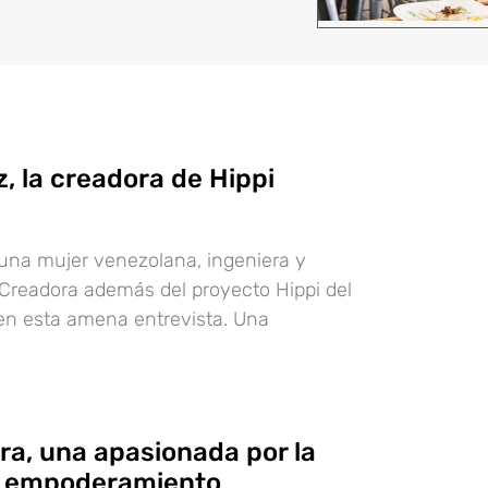
, la creadora de Hippi
una mujer venezolana, ingeniera y
Creadora además del proyecto Hippi del
en esta amena entrevista. Una
ra, una apasionada por la
el empoderamiento