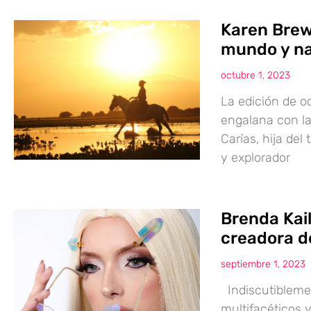
Karen Brew
mundo y na
octubre 1, 2023
La edición de o
engalana con la 
Carías, hija del
y explorador
Brenda Kai
creadora d
septiembre 1, 2023
Indiscutibleme
multifacéticos 