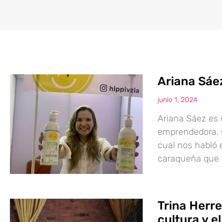
Ariana Sáez
junio 1, 2024
Ariana Sáez es 
emprendedora. 
cual nos habló 
caraqueña que
Trina Herre
cultura y 