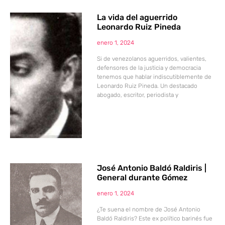
La vida del aguerrido
Leonardo Ruiz Pineda
enero 1, 2024
Si de venezolanos aguerridos, valientes,
defensores de la justicia y democracia
tenemos que hablar indiscutiblemente de
Leonardo Ruiz Pineda. Un destacado
abogado, escritor, periodista y
José Antonio Baldó Raldiris |
General durante Gómez
enero 1, 2024
¿Te suena el nombre de José Antonio
Baldó Raldiris? Este ex político barinés fue