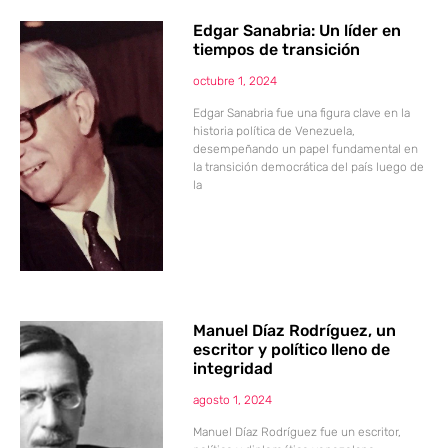
Edgar Sanabria: Un líder en
tiempos de transición
octubre 1, 2024
Edgar Sanabria fue una figura clave en la
historia política de Venezuela,
desempeñando un papel fundamental en
la transición democrática del país luego de
la
Manuel Díaz Rodríguez, un
escritor y político lleno de
integridad
agosto 1, 2024
Manuel Díaz Rodríguez fue un escritor,