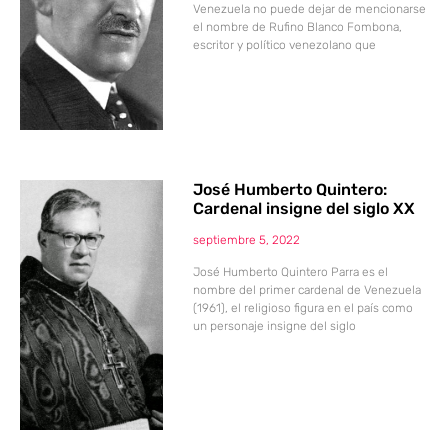
Venezuela no puede dejar de mencionarse
el nombre de Rufino Blanco Fombona,
escritor y político venezolano que
José Humberto Quintero:
Cardenal insigne del siglo XX
septiembre 5, 2022
José Humberto Quintero Parra es el
nombre del primer cardenal de Venezuela
(1961), el religioso figura en el país como
un personaje insigne del siglo