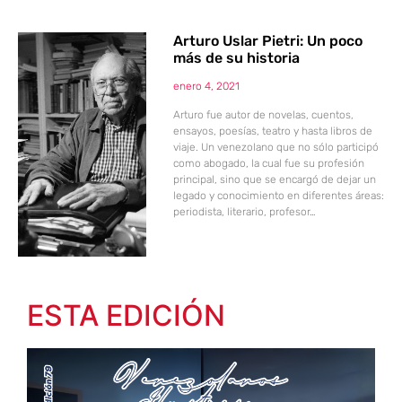
Arturo Uslar Pietri: Un poco
más de su historia
enero 4, 2021
Arturo fue autor de novelas, cuentos,
ensayos, poesías, teatro y hasta libros de
viaje. Un venezolano que no sólo participó
como abogado, la cual fue su profesión
principal, sino que se encargó de dejar un
legado y conocimiento en diferentes áreas:
periodista, literario, profesor…
ESTA EDICIÓN