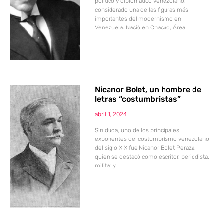
político y diplomático venezolano,
considerado una de las figuras más
importantes del modernismo en
Venezuela. Nació en Chacao, Área
Nicanor Bolet, un hombre de
letras “costumbristas”
abril 1, 2024
Sin duda, uno de los principales
exponentes del costumbrismo venezolano
del siglo XIX fue Nicanor Bolet Peraza,
quien se destacó como escritor, periodista,
militar y