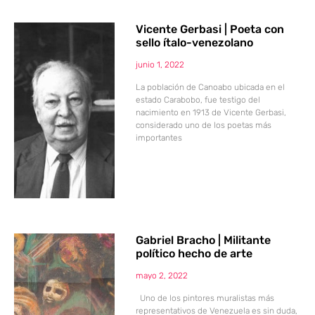
Vicente Gerbasi | Poeta con
sello ítalo-venezolano
junio 1, 2022
La población de Canoabo ubicada en el
estado Carabobo, fue testigo del
nacimiento en 1913 de Vicente Gerbasi,
considerado uno de los poetas más
importantes
Gabriel Bracho | Militante
político hecho de arte
mayo 2, 2022
Uno de los pintores muralistas más
representativos de Venezuela es sin duda,