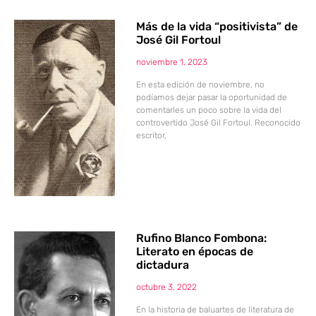
Más de la vida “positivista” de
José Gil Fortoul
noviembre 1, 2023
En esta edición de noviembre, no
podíamos dejar pasar la oportunidad de
comentarles un poco sobre la vida del
controvertido José Gil Fortoul. Reconocido
escritor,
Rufino Blanco Fombona:
Literato en épocas de
dictadura
octubre 3, 2022
En la historia de baluartes de literatura de