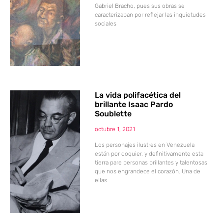
Gabriel Bracho, pues sus obras se
caracterizaban por reflejar las inquietudes
sociales
La vida polifacética del
brillante Isaac Pardo
Soublette
octubre 1, 2021
Los personajes ilustres en Venezuela
están por doquier, y definitivamente esta
tierra pare personas brillantes y talentosas
que nos engrandece el corazón. Una de
ellas