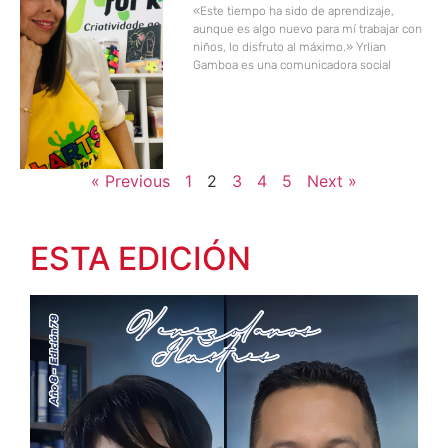
«Este tiempo ha sido de aprendizaje,
aunque es algo nuevo para mí trabajar con
niños, lo disfruto al máximo.» Yrlian
Gamboa es una comunicadora social
« Previous
1
2
3
4
5
Next »
ESTA EDICIÓN