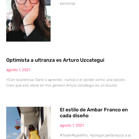
personas
Optimista a ultranza es Arturo Uzcategui
agosto 1, 2021
«Con la premisa ‘Gano o aprendo’, nunca vi el perder como una opción,
Creo que eso viene en mis genes» Arturo Uzcategui es un locutor
El estilo de Ambar Franco en
cada diseño
agosto 1, 2021
#TeamMujerAfro, «porque pertenezco a la