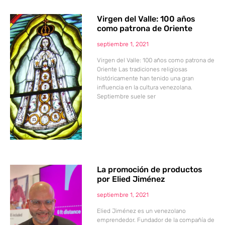
Virgen del Valle: 100 años
como patrona de Oriente
septiembre 1, 2021
Virgen del Valle: 100 años como patrona de
Oriente Las tradiciones religiosas
históricamente han tenido una gran
influencia en la cultura venezolana.
Septiembre suele ser
La promoción de productos
por Elied Jiménez
septiembre 1, 2021
Elied Jiménez es un venezolano
emprendedor. Fundador de la compañía de