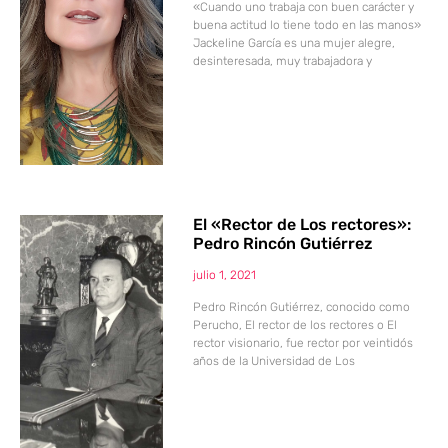
«Cuando uno trabaja con buen carácter y
buena actitud lo tiene todo en las manos»
Jackeline García es una mujer alegre,
desinteresada, muy trabajadora y
El «Rector de Los rectores»:
Pedro Rincón Gutiérrez
julio 1, 2021
Pedro Rincón Gutiérrez, conocido como
Perucho, El rector de los rectores o El
rector visionario, fue rector por veintidós
años de la Universidad de Los