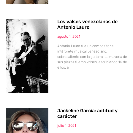
Los valses venezolanos de
Antonio Lauro
agosto 1, 2021
Antonio Lauro fue un compositor e
intérprete musical venezolano,
sobresaliente con la guitarra. La mayoría de
sus piezas fueron valses, escribiendo 16 de
ellos, a
Jackeline García: actitud y
carácter
julio 1, 2021