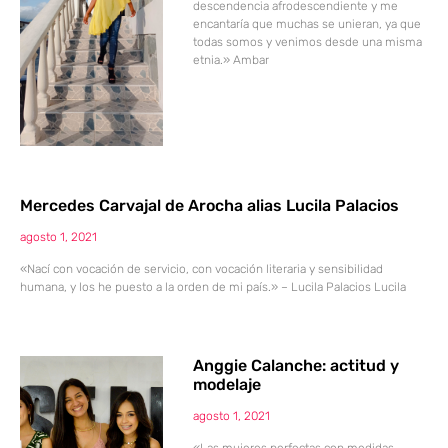
descendencia afrodescendiente y me
encantaría que muchas se unieran, ya que
todas somos y venimos desde una misma
etnia.» Ambar
Mercedes Carvajal de Arocha alias Lucila Palacios
agosto 1, 2021
«Nací con vocación de servicio, con vocación literaria y sensibilidad
humana, y los he puesto a la orden de mi país.» – Lucila Palacios Lucila
Anggie Calanche: actitud y
modelaje
agosto 1, 2021
«Las mujeres perfectas con medidas